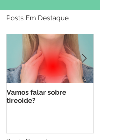
Posts Em Destaque
Vamos falar sobre
5 maiores "fa
tireoide?
diabetes: