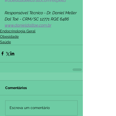
#obesidadeeutratocomrespeito
Responsável Técnico - Dr. Daniel Meller 
Dal Toé - CRM/SC 12771 RQE 6486 
www.danieldaltoe.com.br
Endocrinologia Geral
Obesidade
Saúde
Comentários
Escreva um comentário