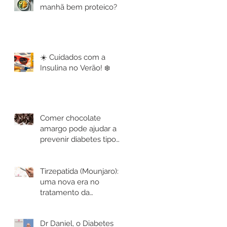
manhã bem proteico?
☀️ Cuidados com a
Insulina no Verão! ❄️
Comer chocolate
amargo pode ajudar a
prevenir diabetes tipo
2? 🍫
Tirzepatida (Mounjaro):
uma nova era no
tratamento da
obesidade e diabetes
chega ao Brasil
Dr Daniel, o Diabetes