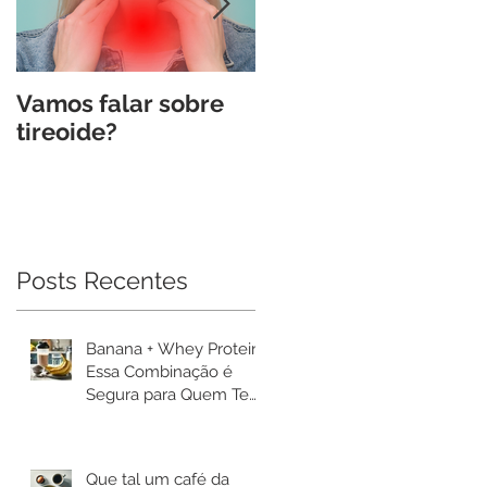
Vamos falar sobre
5 maiores "fake
tireoide?
news" no diabetes:
Posts Recentes
Banana + Whey Protein:
Essa Combinação é
Segura para Quem Tem
Diabetes? 🍌💪
Que tal um café da