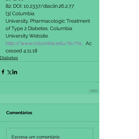
82; DOI: 10.2337/diaclin.26.2.77 
[3] Columbia 
University. Pharmacologic Treatment 
of Type 2 Diabetes. Columbia 
University Website. 
http://www.columbia.edu/itc/hs...
 Ac
cessed 4.11.18
Diabetes
Comentários
Escreva um comentário