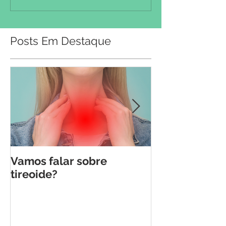
Posts Em Destaque
Vamos falar sobre
5 maiores "fa
tireoide?
diabetes: