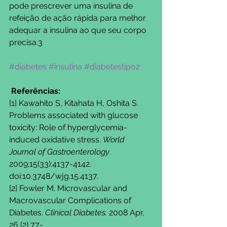
pode prescrever uma insulina de 
refeição de ação rápida para melhor 
adequar a insulina ao que seu corpo 
precisa.3
#diabetes
#insulina
#diabetestipo2
Referências: 
[1] Kawahito S, Kitahata H, Oshita S. 
Problems associated with glucose 
toxicity: Role of hyperglycemia-
induced oxidative stress. 
World 
Journal of Gastroenterology
. 
2009;15(33):4137-4142. 
doi:10.3748/wjg.15.4137. 
[2] Fowler M. Microvascular and 
Macrovascular Complications of 
Diabetes. 
Clinical Diabetes.
 2008 Apr, 
26 (2) 77-